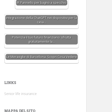
IR Pannello per bagno a specchio
Integrazione della ChatGPT nei dispositivi per la
casa…
Potenzia il tuo futuro finanziario: sfrutta
gratuitamente la…
Le Meraviglie di Barcellona: Scopri Cosa Vedere
LINKS
Senior life insurance
MAPPA DEL SITO