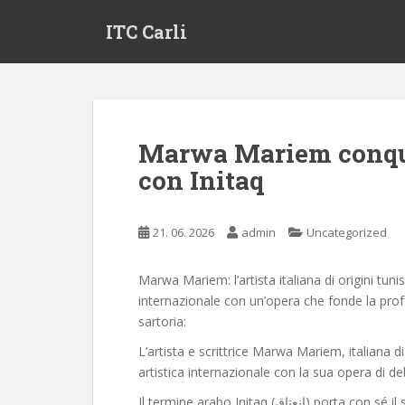
S
ITC Carli
k
i
p
t
o
m
Marwa Mariem conquis
a
con Initaq
i
n
c
21. 06. 2026
admin
Uncategorized
o
n
t
Marwa Mariem: l’artista italiana di origini tuni
e
internazionale con un’opera che fonde la profo
n
sartoria​:
t
​L’artista e scrittrice Marwa Mariem, italiana di
artistica internazionale con la sua opera di deb
​Il termine arabo Initaq (انعتاق) porta con sé il significato profondo di “emancipazione” e “liberazione”,