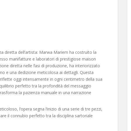
nza diretta dell’artista: Marwa Mariem ha costruito la
so manifatture e laboratori di prestigiose maison
zione diretta nelle fasi di produzione, ha interiorizzato
o e una dedizione meticolosa ai dettagli. Questa
 riflette oggi intensamente in ogni centimetro della sua
 equilibrio perfetto tra la profondità del messaggio
he trasforma la pazienza manuale in una narrazione
icoloso, l’opera segna l’inizio di una serie di tre pezzi,
are il connubio perfetto tra la disciplina sartoriale