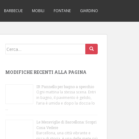
BARBECUE
MOBILI
FONTANE
GIARDINO
Cerca:
MODIFICHE RECENTI ALLA PAGINA
IR Pannello per bagno a specchio
Ogni mattina la stessa scena. Entri
in bagno, il pavimento è gelido,
l’aria è umida e dopo la doccia lo
…
Le Meraviglie di Barcellona: Scopri
Cosa Vedere
Barcellona, una città vibrante e
ricca di storia, è una delle mete più