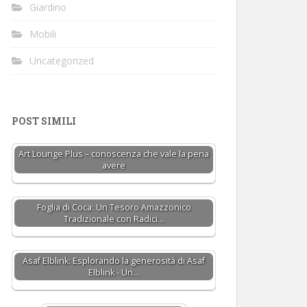
Giardino
Mobili
Uncategorized
POST SIMILI
Art Lounge Plus – conoscenza che vale la pena
avere
Foglia di Coca: Un Tesoro Amazzonico
Tradizionale con Radici…
Asaf Elblink: Esplorando la generosità di Asaf
Elblink - Un…