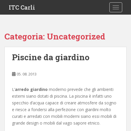
S
ITC Carli
TOGGLE
k
i
p
t
Categoria:
Uncategorized
o
m
a
Piscine da giardino
i
n
c
05. 08. 2013
o
n
L’
arredo giardino
moderno prevede che gli ambienti
t
esterni siano dotati di piscina. La piscina è infatti uno
e
specchio d’acqua capace di creare atmosfere da sogno
n
e riesce a fondersi alla perfezione con giardini molto
t
curati e arredati con mobili moderni siano essi mobili di
grande design o mobili dal vago sapore etnico.