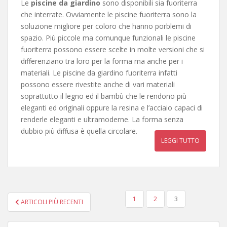
Le
piscine da giardino
sono disponibili sia fuoriterra
che interrate. Ovviamente le piscine fuoriterra sono la
soluzione migliore per coloro che hanno porblemi di
spazio. Più piccole ma comunque funzionali le piscine
fuoriterra possono essere scelte in molte versioni che si
differenziano tra loro per la forma ma anche per i
materiali. Le piscine da giardino fuoriterra infatti
possono essere rivestite anche di vari materiali
soprattutto il legno ed il bambù che le rendono più
eleganti ed originali oppure la resina e l’acciaio capaci di
renderle eleganti e ultramoderne. La forma senza
dubbio più diffusa è quella circolare.
LEGGI TUTTO
NAVIGAZIONE
1
2
3
ARTICOLI PIÙ RECENTI
ARTICOLI