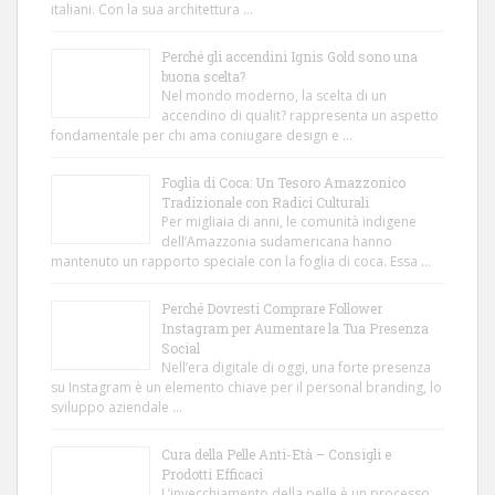
italiani. Con la sua architettura …
Perché gli accendini Ignis Gold sono una
buona scelta?
Nel mondo moderno, la scelta di un
accendino di qualit? rappresenta un aspetto
fondamentale per chi ama coniugare design e …
Foglia di Coca: Un Tesoro Amazzonico
Tradizionale con Radici Culturali
Per migliaia di anni, le comunità indigene
dell’Amazzonia sudamericana hanno
mantenuto un rapporto speciale con la foglia di coca. Essa …
Perché Dovresti Comprare Follower
Instagram per Aumentare la Tua Presenza
Social
Nell’era digitale di oggi, una forte presenza
su Instagram è un elemento chiave per il personal branding, lo
sviluppo aziendale …
Cura della Pelle Anti-Età – Consigli e
Prodotti Efficaci
L’invecchiamento della pelle è un processo